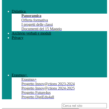
Didattica
Panoramica
Offerta formativa
I progetti delle classi
Documenti del 15 Maggio
Archivio verbali e moduli
Privacy
Erasmus+
Erasmus+
Progetto Innov@ctions 2023-2024
Progetto Innov@ctions 2024-2025
Progetto Future4us
Progetto DigiEdu4all
Campo di ricerca per le pagine del sito