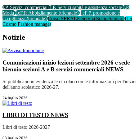
I.P. Servizi commerciali
I.P. Servizi sanità e assistenza sociale
I.P.
Moda
I.eF.P. Abbigliamento (triennale)
I.eF.P. promozione e
accoglienza (triennale)
Corso SERALE Servizi Socio Sanitari
ITS
Cosmo Fashion manager
Notizie
Comunicazioni inizio lezioni settembre 2026 e sede
biennio sezioni A e B servizi commerciali
NEWS
Si pubblicano in evidenza le circolari con le informazioni per l'inizio
dell'anno scolastico 2026-27.
24 luglio 2026
LIBRI DI TESTO
NEWS
Libri di testo 2026-2027
08 luglio 2026