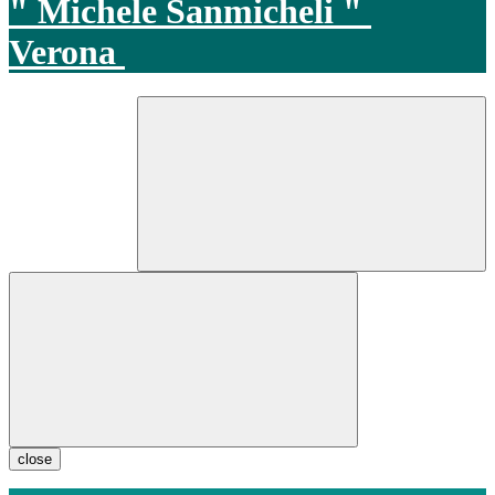
" Michele Sanmicheli "
Verona
close