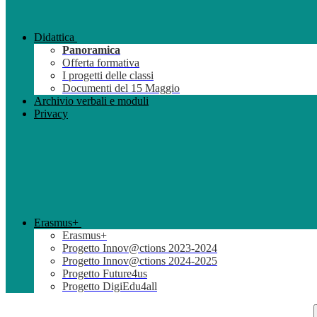
Didattica
Panoramica
Offerta formativa
I progetti delle classi
Documenti del 15 Maggio
Archivio verbali e moduli
Privacy
Erasmus+
Erasmus+
Progetto Innov@ctions 2023-2024
Progetto Innov@ctions 2024-2025
Progetto Future4us
Progetto DigiEdu4all