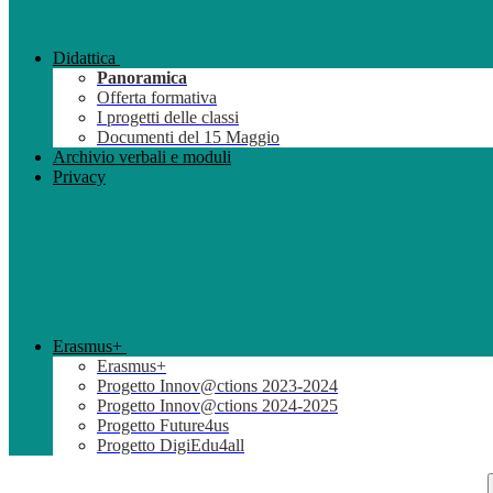
Didattica
Panoramica
Offerta formativa
I progetti delle classi
Documenti del 15 Maggio
Archivio verbali e moduli
Privacy
Erasmus+
Erasmus+
Progetto Innov@ctions 2023-2024
Progetto Innov@ctions 2024-2025
Progetto Future4us
Progetto DigiEdu4all