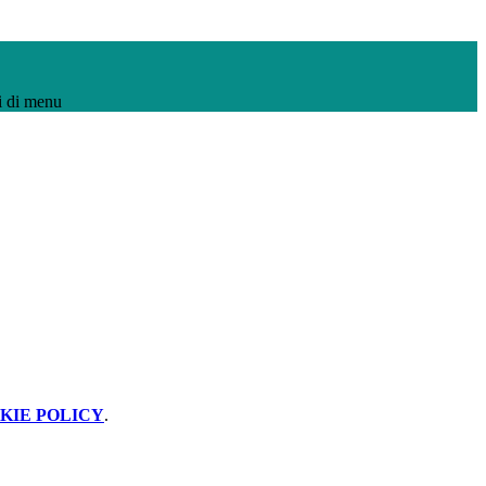
i di menu
KIE POLICY
.