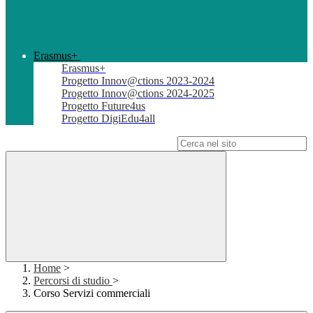
Erasmus+
Erasmus+
Progetto Innov@ctions 2023-2024
Progetto Innov@ctions 2024-2025
Progetto Future4us
Progetto DigiEdu4all
Campo di ricerca per le pagine del sito
Home
>
Percorsi di studio
>
Corso Servizi commerciali