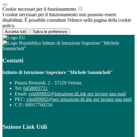
Cookie necessari per il funzionamento
I cookie necessari per il funzionamento non possono essere
disabilitati. È possibile consultare l'elenco nella pagina della cookie
policy.
Accetta tutti
Salva le preferenze
Istituto di Istruzione Superiore "Michele
Sanmicheli"
Contatti
Istituto di Istruzione Superiore "Michele Sanmicheli"
Piazza Bernardi, 2 - 37129 Verona
Tel:
0458003721
Email:
vris009002@istruzione.it
Link per inviare una mail
PEC:
vris009002@pec.istruzione.it
Link per inviare una mail
C.F.: 80017760234
Sezione Link Utili