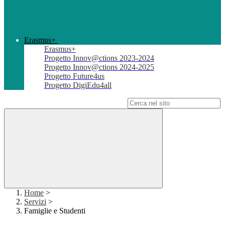
Erasmus+
Erasmus+
Progetto Innov@ctions 2023-2024
Progetto Innov@ctions 2024-2025
Progetto Future4us
Progetto DigiEdu4all
Campo di ricerca per le pagine del sito
Home
>
Servizi
>
Famiglie e Studenti