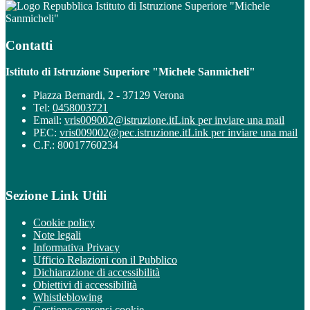
Istituto di Istruzione Superiore "Michele
Sanmicheli"
Contatti
Istituto di Istruzione Superiore "Michele Sanmicheli"
Piazza Bernardi, 2 - 37129 Verona
Tel:
0458003721
Email:
vris009002@istruzione.it
Link per inviare una mail
PEC:
vris009002@pec.istruzione.it
Link per inviare una mail
C.F.: 80017760234
Sezione Link Utili
Cookie policy
Note legali
Informativa Privacy
Ufficio Relazioni con il Pubblico
Dichiarazione di accessibilità
Obiettivi di accessibilità
Whistleblowing
Gestione consensi cookie