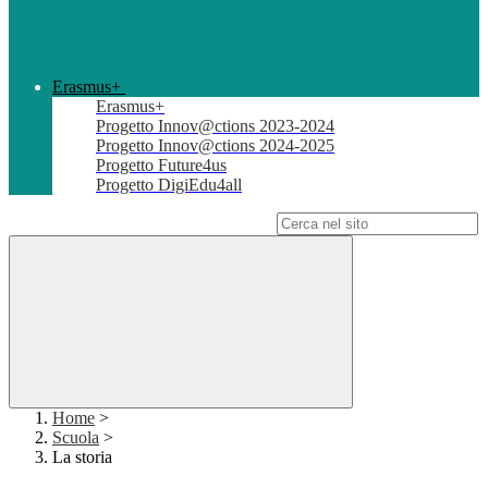
Erasmus+
Erasmus+
Progetto Innov@ctions 2023-2024
Progetto Innov@ctions 2024-2025
Progetto Future4us
Progetto DigiEdu4all
Campo di ricerca per le pagine del sito
Home
>
Scuola
>
La storia