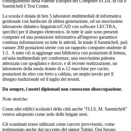
conseguimento della Patente Europea del Computer ECDL di cui il
Sanmicheli è Test Center.
La scuola è dotata di ben 5 laboratori multimediali di informatica
gestionale con hardware di ultima generazione, ed un nuovissimo
laboratorio didattico linguistico/CAD con software LECTRA,
specifici per il disegno elettronico. In tutte le aule sono presenti
computer ed una postazione informativa all'ingresso garantisce
continua informazione su tutte le attività. In totale il Sanmicheli, può
vantare 200 postazioni utente con un rapporto computer-studente di
1:1. A tutto ciò si aggiunge una biblioteca con postazioni di lettura,
un'aula multimediale per conferenze, una nuovissima palestra
attrezzata con spogliatoi e docce, e di recente realizzazione, un
laboratorio della moda dotato di n.12 macchine per cucire,
postazioni da stiro con ferro a caldaia, un ampio tavolo per il
disegno tradizionale ed il taglio dei tessuti.
Da sempre, i nostri diplomati non conoscono disoccupazione.
Note storiche:
Come altri edifici scolastici della città anche "l'I.I.S. M. Sanmicheli"
veniva adoperato come sede delle brigate nere.
Gli scantinati erano utilizzati come carcere provvisorio, come
testimoniato anche dal racconto del signor Tubini. Qui furono