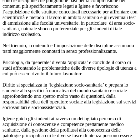
sono le discipline che pongono le basi per la comprensione dei
contenuti più specificatamente legati a Igiene e favoriscono
l’acquisizione delle strutture concettuali necessarie per affrontare con
scientificità e metodo il lavoro in ambito sanitario e gli eventuali test
di ammissione alle facoltà universitarie, in particolare di area socio-
sanitaria, naturale sbocco preferenziale per gli studenti di tale
indirizzo scolastico.
Nel triennio, i contenuti e l’impostazione delle discipline assumono
tratti maggiormente connotati in senso professionalizzante.
Psicologia, da ‘generale’ diventa ‘applicata’ e conclude il corso di
studi affrontando le problematiche delle diverse tipologie di utenza a
cui può essere rivolto il futuro lavoratore.
Diritto si specializza in ‘legislazione socio-sanitaria’ e prepara lo
studente alla specificità normativa del mondo sanitario e sociale
approfondendo uno spettro molto vasto di questioni, dalla
responsabilità etica dell’operatore sociale alla legislazione sui servizi
sociosanitari e socioassistenziali.
Igiene guida gli studenti attraverso un dettagliato percorso di
acquisizione di conoscenze e competenze prettamente medico-
sanitarie, dalla gestione della profilassi alla conoscenza delle
patologie principali a cui le diverse fasce di utenza possono essere