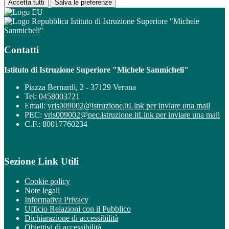
Accetta tutti
Salva le preferenze
Istituto di Istruzione Superiore "Michele
Sanmicheli"
Contatti
Istituto di Istruzione Superiore "Michele Sanmicheli"
Piazza Bernardi, 2 - 37129 Verona
Tel:
0458003721
Email:
vris009002@istruzione.it
Link per inviare una mail
PEC:
vris009002@pec.istruzione.it
Link per inviare una mail
C.F.: 80017760234
Sezione Link Utili
Cookie policy
Note legali
Informativa Privacy
Ufficio Relazioni con il Pubblico
Dichiarazione di accessibilità
Obiettivi di accessibilità