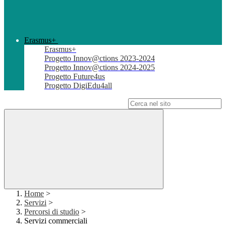
Erasmus+
Erasmus+
Progetto Innov@ctions 2023-2024
Progetto Innov@ctions 2024-2025
Progetto Future4us
Progetto DigiEdu4all
Campo di ricerca per le pagine del sito
Home
>
Servizi
>
Percorsi di studio
>
Servizi commerciali