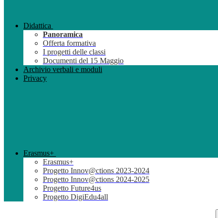
Didattica
Panoramica
Offerta formativa
I progetti delle classi
Documenti del 15 Maggio
Archivio verbali e moduli
Privacy
Erasmus+
Erasmus+
Progetto Innov@ctions 2023-2024
Progetto Innov@ctions 2024-2025
Progetto Future4us
Progetto DigiEdu4all