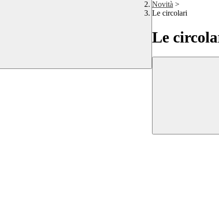
Novità
>
Le circolari
Le circola