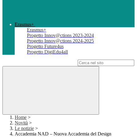
Erasmus+
Erasmus+
Progetto Innov@ctions 2023-2024
Progetto Innov@ctions 2024-2025
Progetto Future4us
Progetto DigiEdu4all
Campo di ricerca per le pagine del sito
Home
>
Novità
>
Le notizie
>
Accademia NAD – Nuova Accademia del Design