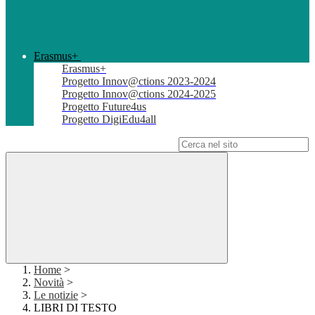
Erasmus+
Erasmus+
Progetto Innov@ctions 2023-2024
Progetto Innov@ctions 2024-2025
Progetto Future4us
Progetto DigiEdu4all
Campo di ricerca per le pagine del sito
Home
>
Novità
>
Le notizie
>
LIBRI DI TESTO