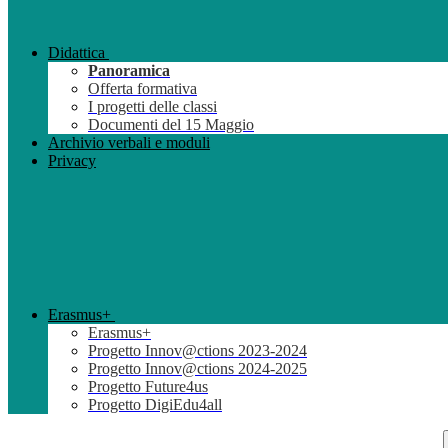
Didattica
Panoramica
Offerta formativa
I progetti delle classi
Documenti del 15 Maggio
Archivio verbali e moduli
Privacy
Erasmus+
Erasmus+
Progetto Innov@ctions 2023-2024
Progetto Innov@ctions 2024-2025
Progetto Future4us
Progetto DigiEdu4all