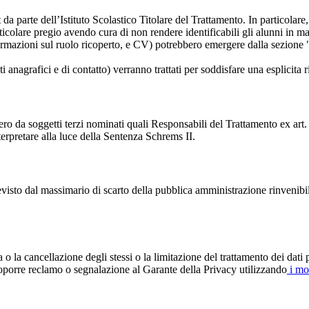
t da parte dell’Istituto Scolastico Titolare del Trattamento. In particolare,
rticolare pregio avendo cura di non rendere identificabili gli alunni in 
ormazioni sul ruolo ricoperto, e CV) potrebbero emergere dalla sezione "
i anagrafici e di contatto) verranno trattati per soddisfare una esplicita 
ro da soggetti terzi nominati quali Responsabili del Trattamento ex art. 
rpretare alla luce della Sentenza Schrems II.
previsto dal massimario di scarto della pubblica amministrazione rinvenibi
fica o la cancellazione degli stessi o la limitazione del trattamento dei dat
i proporre reclamo o segnalazione al Garante della Privacy utilizzando
i mod