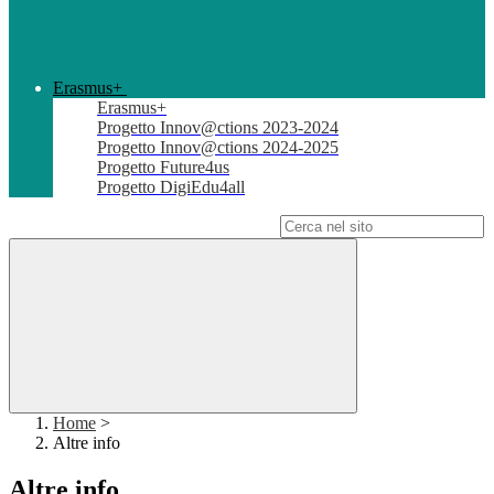
Erasmus+
Erasmus+
Progetto Innov@ctions 2023-2024
Progetto Innov@ctions 2024-2025
Progetto Future4us
Progetto DigiEdu4all
Campo di ricerca per le pagine del sito
Home
>
Altre info
Altre info