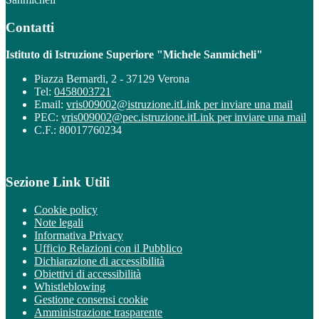
Contatti
Istituto di Istruzione Superiore "Michele Sanmicheli"
Piazza Bernardi, 2 - 37129 Verona
Tel:
0458003721
Email:
vris009002@istruzione.it
Link per inviare una mail
PEC:
vris009002@pec.istruzione.it
Link per inviare una mail
C.F.: 80017760234
Sezione Link Utili
Cookie policy
Note legali
Informativa Privacy
Ufficio Relazioni con il Pubblico
Dichiarazione di accessibilità
Obiettivi di accessibilità
Whistleblowing
Gestione consensi cookie
Amministrazione trasparente