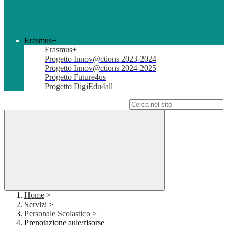
Erasmus+
Erasmus+
Progetto Innov@ctions 2023-2024
Progetto Innov@ctions 2024-2025
Progetto Future4us
Progetto DigiEdu4all
Campo di ricerca per le pagine del sito
Home
>
Servizi
>
Personale Scolastico
>
Prenotazione aule/risorse