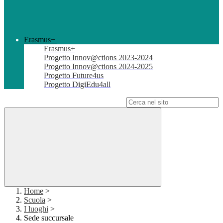
Erasmus+
Erasmus+
Progetto Innov@ctions 2023-2024
Progetto Innov@ctions 2024-2025
Progetto Future4us
Progetto DigiEdu4all
Campo di ricerca per le pagine del sito
Home
>
Scuola
>
I luoghi
>
Sede succursale