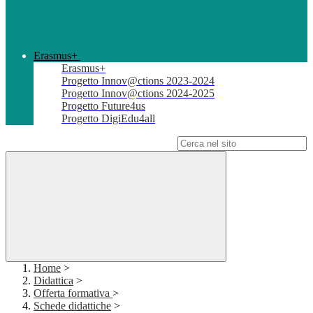
Erasmus+
Erasmus+
Progetto Innov@ctions 2023-2024
Progetto Innov@ctions 2024-2025
Progetto Future4us
Progetto DigiEdu4all
Campo di ricerca per le pagine del sito
Home
>
Didattica
>
Offerta formativa
>
Schede didattiche
>