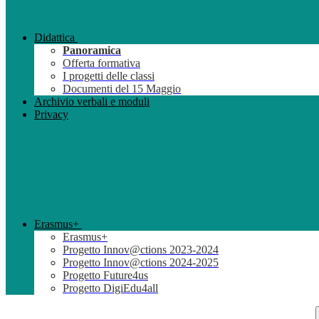
Didattica
Panoramica
Offerta formativa
I progetti delle classi
Documenti del 15 Maggio
Archivio verbali e moduli
Privacy
Erasmus+
Erasmus+
Progetto Innov@ctions 2023-2024
Progetto Innov@ctions 2024-2025
Progetto Future4us
Progetto DigiEdu4all