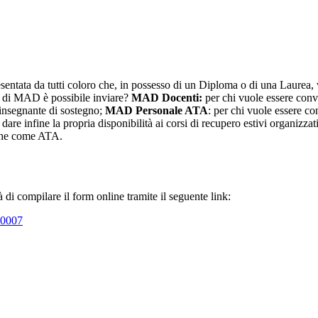
tata da tutti coloro che, in possesso di un Diploma o di una Laurea, 
pi di MAD è possibile inviare?
MAD Docenti:
per chi vuole essere conv
insegnante di sostegno;
MAD Personale ATA
: per chi vuole essere c
r dare infine la propria disponibilità ai corsi di recupero estivi organizz
 che come ATA.
 di compilare il form online tramite il seguente link:
I0007