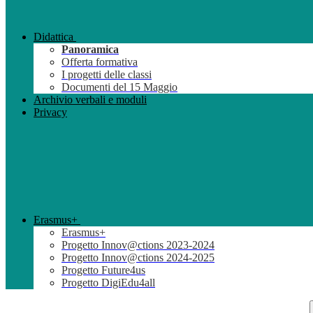
Didattica
Panoramica
Offerta formativa
I progetti delle classi
Documenti del 15 Maggio
Archivio verbali e moduli
Privacy
Erasmus+
Erasmus+
Progetto Innov@ctions 2023-2024
Progetto Innov@ctions 2024-2025
Progetto Future4us
Progetto DigiEdu4all