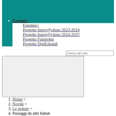
Erasmus+
Erasmus+
Progetto Innov@ctions 2023-2024
Progetto Innov@ctions 2024-2025
Progetto Future4us
Progetto DigiEdu4all
Campo di ricerca per le pagine del sito
Home
>
Novità
>
Le notizie
>
Passaggi da altri Istituti