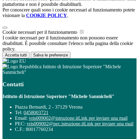
piattaforma e non è possibile disabilitarli.
Per conoscere quali sono i cookie necessari al funzionamento potete
visionare la
COOKIE POLICY
.
Cookie necessari per il funzionamento
I cookie necessari per il funzionamento non possono essere
disabilitati. È possibile consultare l'elenco nella pagina della cookie
policy.
Accetta tutti
Salva le preferenze
Istituto di Istruzione Superiore "Michele
Sanmicheli"
Contatti
Istituto di Istruzione Superiore "Michele Sanmicheli"
Piazza Bernardi, 2 - 37129 Verona
Tel:
0458003721
Email:
vris009002@istruzione.it
Link per inviare una mail
PEC:
vris009002@pec.istruzione.it
Link per inviare una mail
C.F.: 80017760234