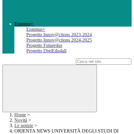
Erasmus+
Erasmus+
Progetto Innov@ctions 2023-2024
Progetto Innov@ctions 2024-2025
Progetto Future4us
Progetto DigiEdu4all
Campo di ricerca per le pagine del sito
Home
>
Novità
>
Le notizie
>
ORIENTA NEWS UNIVERSITÀ DEGLI STUDI DI