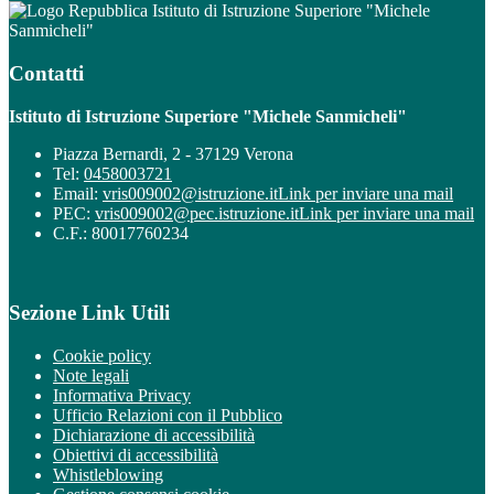
Istituto di Istruzione Superiore "Michele
Sanmicheli"
Contatti
Istituto di Istruzione Superiore "Michele Sanmicheli"
Piazza Bernardi, 2 - 37129 Verona
Tel:
0458003721
Email:
vris009002@istruzione.it
Link per inviare una mail
PEC:
vris009002@pec.istruzione.it
Link per inviare una mail
C.F.: 80017760234
Sezione Link Utili
Cookie policy
Note legali
Informativa Privacy
Ufficio Relazioni con il Pubblico
Dichiarazione di accessibilità
Obiettivi di accessibilità
Whistleblowing