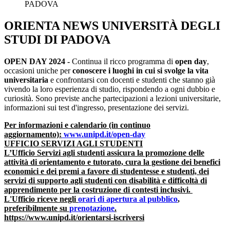
PADOVA
ORIENTA NEWS UNIVERSITÀ DEGLI
STUDI DI PADOVA
OPEN DAY 2024 -
Continua il ricco programma di
open day
,
occasioni uniche per
conoscere i luoghi in cui si svolge la vita
universitaria
e confrontarsi con docenti e studenti che stanno già
vivendo la loro esperienza di studio, rispondendo a ogni dubbio e
curiosità. Sono previste anche partecipazioni a lezioni universitarie,
informazioni sui test d'ingresso, presentazione dei servizi.
Per informazioni e calendario (in continuo
aggiornamento):
www.unipd.it/
open-day
UFFICIO SERVIZI AGLI STUDENTI
L’Ufficio Servizi agli studenti assicura la promozione delle
attività di orientamento e tutorato, cura la gestione dei benefici
economici e dei premi a favore di studentesse e studenti, dei
servizi di supporto agli studenti con disabilità e difficoltà di
apprendimento per la costruzione di contesti inclusivi.
L'Ufficio riceve negli
orari di apertura al pubblico
,
preferibilmente su
prenotazione
.
https://www.unipd.it/orientarsi-iscriversi