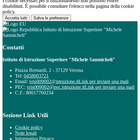
I cookie necessari per il funzionamento non possono essere
disabilitati. È possibile consultare l'elenco nella pagina della cookie
policy.
Accetta tutti
Salva le preferenze
Istituto di Istruzione Superiore "Michele
Sanmicheli"
Contatti
Istituto di Istruzione Superiore "Michele Sanmicheli"
Piazza Bernardi, 2 - 37129 Verona
Tel:
0458003721
Email:
vris009002@istruzione.it
Link per inviare una mail
PEC:
vris009002@pec.istruzione.it
Link per inviare una mail
C.F.: 80017760234
Sezione Link Utili
Cookie policy
Note legali
Informativa Privacy