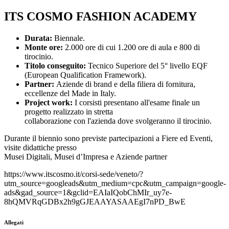
ITS COSMO FASHION ACADEMY
Durata:
Biennale.
Monte ore:
2.000 ore di cui 1.200 ore di aula e 800 di
tirocinio.
Titolo conseguito:
Tecnico Superiore del 5° livello EQF
(European Qualification Framework).
Partner:
Aziende di brand e della filiera di fornitura,
eccellenze del Made in Italy.
Project work:
I corsisti presentano all'esame finale un
progetto realizzato in stretta
collaborazione con l'azienda dove svolgeranno il tirocinio.
Durante il biennio sono previste partecipazioni a Fiere ed Eventi,
visite didattiche presso
Musei Digitali, Musei d’Impresa e Aziende partner
https://www.itscosmo.it/corsi-sede/veneto/?
utm_source=googleads&utm_medium=cpc&utm_campaign=google-
ads&gad_source=1&gclid=EAIaIQobChMIr_uy7e-
8hQMVRqGDBx2h9gGJEAAYASAAEgI7nPD_BwE
Allegati