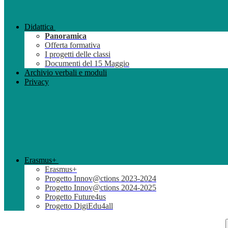
Didattica
Panoramica
Offerta formativa
I progetti delle classi
Documenti del 15 Maggio
Archivio verbali e moduli
Privacy
Erasmus+
Erasmus+
Progetto Innov@ctions 2023-2024
Progetto Innov@ctions 2024-2025
Progetto Future4us
Progetto DigiEdu4all