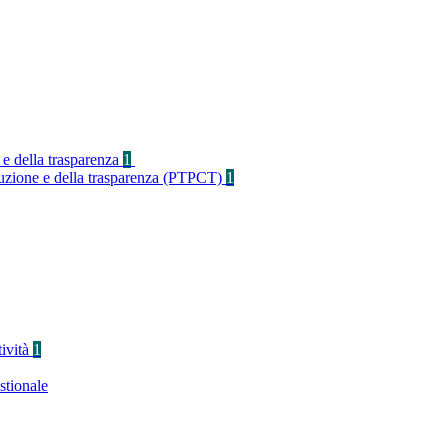
 e della trasparenza
1
rruzione e della trasparenza (PTPCT)
1
tività
1
stionale