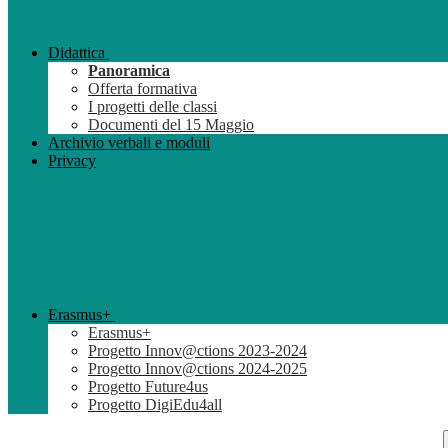
Didattica
Panoramica
Offerta formativa
I progetti delle classi
Documenti del 15 Maggio
Archivio verbali e moduli
Privacy
Erasmus+
Erasmus+
Progetto Innov@ctions 2023-2024
Progetto Innov@ctions 2024-2025
Progetto Future4us
Progetto DigiEdu4all