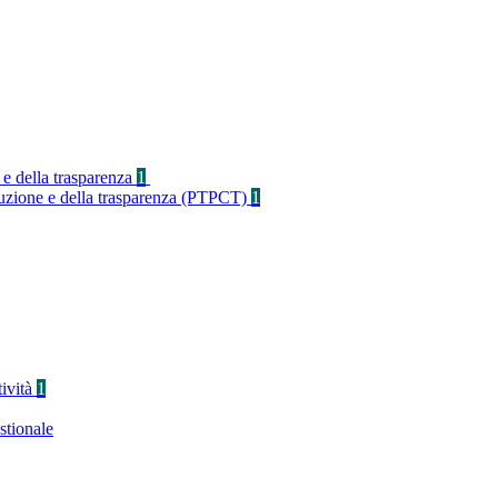
 e della trasparenza
1
rruzione e della trasparenza (PTPCT)
1
tività
1
stionale