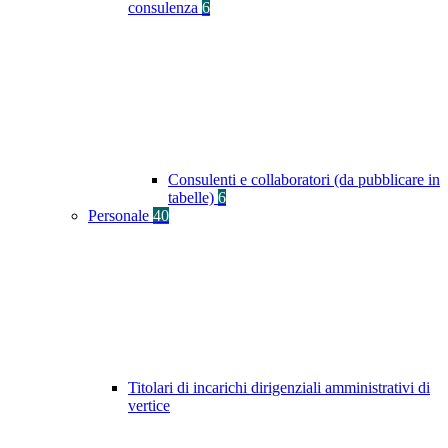
consulenza
6
Consulenti e collaboratori (da pubblicare in
tabelle)
6
Personale
40
Titolari di incarichi dirigenziali amministrativi di
vertice