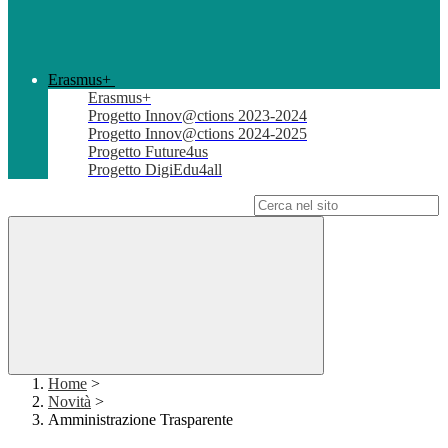
Erasmus+
Erasmus+
Progetto Innov@ctions 2023-2024
Progetto Innov@ctions 2024-2025
Progetto Future4us
Progetto DigiEdu4all
Campo di ricerca per le pagine del sito
Home
>
Novità
>
Amministrazione Trasparente