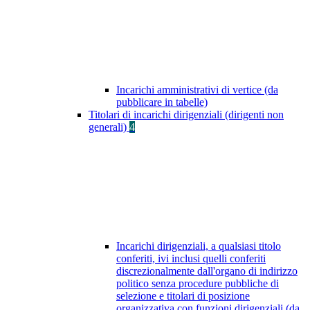
Incarichi amministrativi di vertice (da
pubblicare in tabelle)
Titolari di incarichi dirigenziali (dirigenti non
generali)
4
Incarichi dirigenziali, a qualsiasi titolo
conferiti, ivi inclusi quelli conferiti
discrezionalmente dall'organo di indirizzo
politico senza procedure pubbliche di
selezione e titolari di posizione
organizzativa con funzioni dirigenziali (da