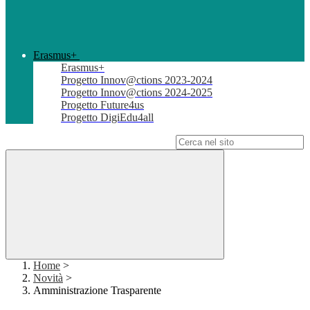
Erasmus+
Erasmus+
Progetto Innov@ctions 2023-2024
Progetto Innov@ctions 2024-2025
Progetto Future4us
Progetto DigiEdu4all
Campo di ricerca per le pagine del sito
Home
>
Novità
>
Amministrazione Trasparente