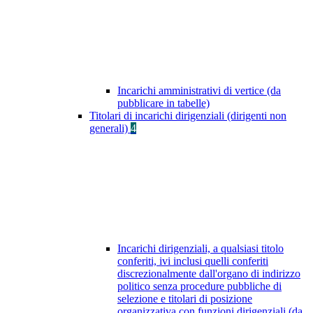
Incarichi amministrativi di vertice (da
pubblicare in tabelle)
Titolari di incarichi dirigenziali (dirigenti non
generali)
4
Incarichi dirigenziali, a qualsiasi titolo
conferiti, ivi inclusi quelli conferiti
discrezionalmente dall'organo di indirizzo
politico senza procedure pubbliche di
selezione e titolari di posizione
organizzativa con funzioni dirigenziali (da