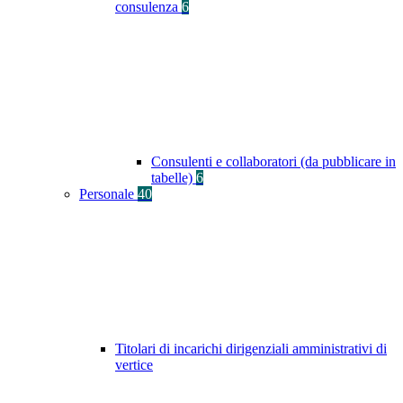
consulenza
6
Consulenti e collaboratori (da pubblicare in
tabelle)
6
Personale
40
Titolari di incarichi dirigenziali amministrativi di
vertice