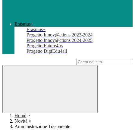
Erasmus+
Erasmus+
Progetto Innov@ctions 2023-2024
Progetto Innov@ctions 2024-2025
Progetto Future4us
Progetto DigiEdu4all
Campo di ricerca per le pagine del sito
Home
>
Novità
>
Amministrazione Trasparente