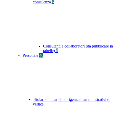
consulenza
6
Consulenti e collaboratori (da pubblicare in
tabelle)
6
Personale
40
Titolari di incarichi dirigenziali amministrativi di
vertice