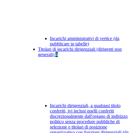
Incarichi amministrativi di vertice (da
pubblicare in tabelle)
Titolari di incarichi dirigenziali (dirigenti non
generali)
4
Incarichi dirigenziali, a qualsiasi titolo
conferiti, ivi inclusi quelli conferiti
discrezionalmente dall'organo di indirizzo
politico senza procedure pubbliche di
selezione e titolari di posizione
organizzativa con funzioni dirigenziali (da