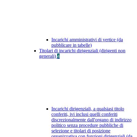
Incarichi amministrativi di vertice (da
pubblicare in tabelle)
Titolari di incarichi dirigenziali (dirigenti non
generali)
4
Incarichi dirigenziali, a qualsiasi titolo
conferiti, ivi inclusi quelli conferiti
discrezionalmente dall'organo di indirizzo
politico senza procedure pubbliche di
selezione e titolari di posizione
organizzativa con funzioni dirigenziali (da