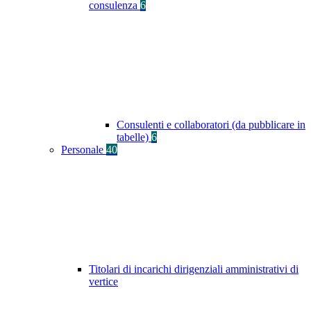
consulenza
6
Consulenti e collaboratori (da pubblicare in
tabelle)
6
Personale
40
Titolari di incarichi dirigenziali amministrativi di
vertice