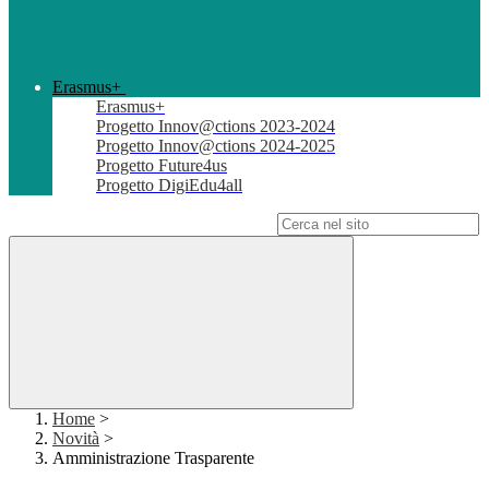
Erasmus+
Erasmus+
Progetto Innov@ctions 2023-2024
Progetto Innov@ctions 2024-2025
Progetto Future4us
Progetto DigiEdu4all
Campo di ricerca per le pagine del sito
Home
>
Novità
>
Amministrazione Trasparente