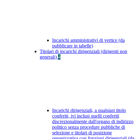
Incarichi amministrativi di vertice (da
pubblicare in tabelle)
Titolari di incarichi dirigenziali (dirigenti non
generali)
4
Incarichi dirigenziali, a qualsiasi titolo
conferiti, ivi inclusi quelli conferiti
discrezionalmente dall'organo di indirizzo
politico senza procedure pubbliche di
selezione e titolari di posizione
organizzativa con funzioni dirigenziali (da