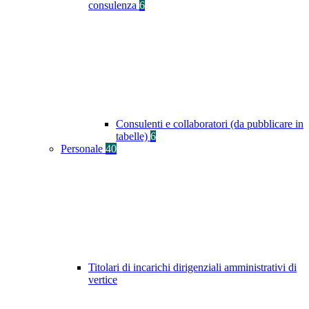
consulenza
6
Consulenti e collaboratori (da pubblicare in
tabelle)
6
Personale
40
Titolari di incarichi dirigenziali amministrativi di
vertice