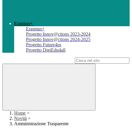
Erasmus+
Erasmus+
Progetto Innov@ctions 2023-2024
Progetto Innov@ctions 2024-2025
Progetto Future4us
Progetto DigiEdu4all
Campo di ricerca per le pagine del sito
Home
>
Novità
>
Amministrazione Trasparente