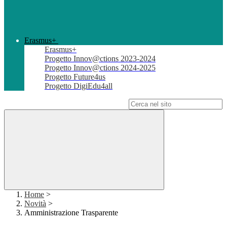
Erasmus+
Erasmus+
Progetto Innov@ctions 2023-2024
Progetto Innov@ctions 2024-2025
Progetto Future4us
Progetto DigiEdu4all
Campo di ricerca per le pagine del sito
Home
>
Novità
>
Amministrazione Trasparente