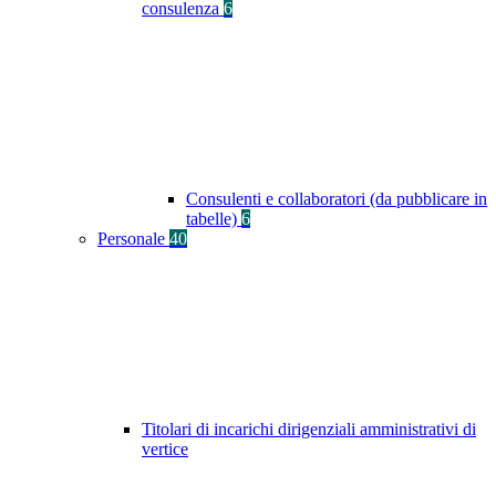
consulenza
6
Consulenti e collaboratori (da pubblicare in
tabelle)
6
Personale
40
Titolari di incarichi dirigenziali amministrativi di
vertice