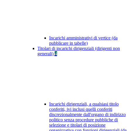
Incarichi amministrativi di vertice (da
pubblicare in tabelle)
Titolari di incarichi dirigenziali (dirigenti non
generali)
4
Incarichi dirigenziali, a qualsiasi titolo
conferiti, ivi inclusi quelli conferiti
discrezionalmente dall'organo di indirizzo
politico senza procedure pubbliche di
selezione e titolari di posizione
organizzativa con funzioni dirigenziali (da