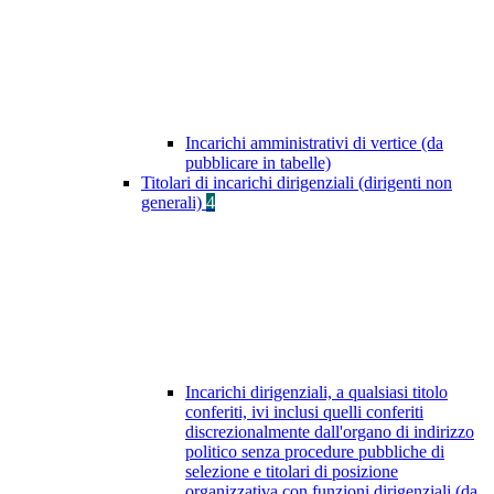
Incarichi amministrativi di vertice (da
pubblicare in tabelle)
Titolari di incarichi dirigenziali (dirigenti non
generali)
4
Incarichi dirigenziali, a qualsiasi titolo
conferiti, ivi inclusi quelli conferiti
discrezionalmente dall'organo di indirizzo
politico senza procedure pubbliche di
selezione e titolari di posizione
organizzativa con funzioni dirigenziali (da