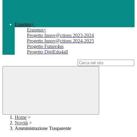
Erasmus+
Erasmus+
Progetto Innov@ctions 2023-2024
Progetto Innov@ctions 2024-2025
Progetto Future4us
Progetto DigiEdu4all
Campo di ricerca per le pagine del sito
Home
>
Novità
>
Amministrazione Trasparente