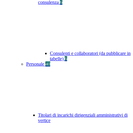
consulenza
6
Consulenti e collaboratori (da pubblicare in
tabelle)
6
Personale
40
Titolari di incarichi dirigenziali amministrativi di
vertice