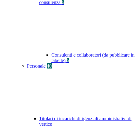
consulenza
6
Consulenti e collaboratori (da pubblicare in
tabelle)
6
Personale
40
Titolari di incarichi dirigenziali amministrativi di
vertice