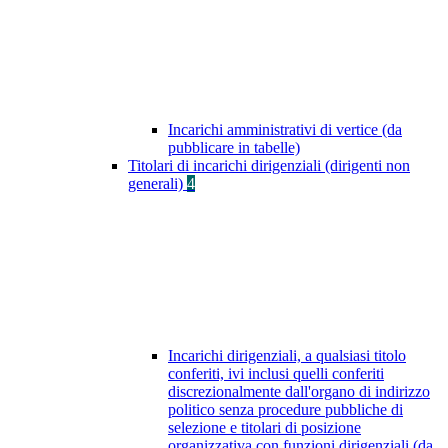
Incarichi amministrativi di vertice (da
pubblicare in tabelle)
Titolari di incarichi dirigenziali (dirigenti non
generali)
4
Incarichi dirigenziali, a qualsiasi titolo
conferiti, ivi inclusi quelli conferiti
discrezionalmente dall'organo di indirizzo
politico senza procedure pubbliche di
selezione e titolari di posizione
organizzativa con funzioni dirigenziali (da