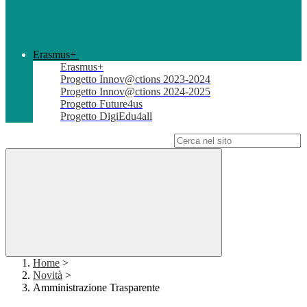
Erasmus+
Erasmus+
Progetto Innov@ctions 2023-2024
Progetto Innov@ctions 2024-2025
Progetto Future4us
Progetto DigiEdu4all
Campo di ricerca per le pagine del sito
Home
>
Novità
>
Amministrazione Trasparente