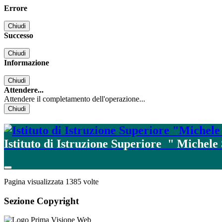
Errore
Chiudi
Successo
Chiudi
Informazione
Chiudi
Attendere...
Attendere il completamento dell'operazione...
Chiudi
Istituto di Istruzione Superiore
" Michele
Pagina visualizzata
1385
volte
Sezione Copyright