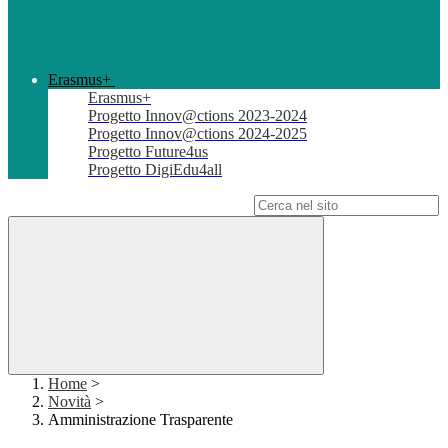
Erasmus+
Erasmus+
Progetto Innov@ctions 2023-2024
Progetto Innov@ctions 2024-2025
Progetto Future4us
Progetto DigiEdu4all
Campo di ricerca per le pagine del sito
Home
>
Novità
>
Amministrazione Trasparente