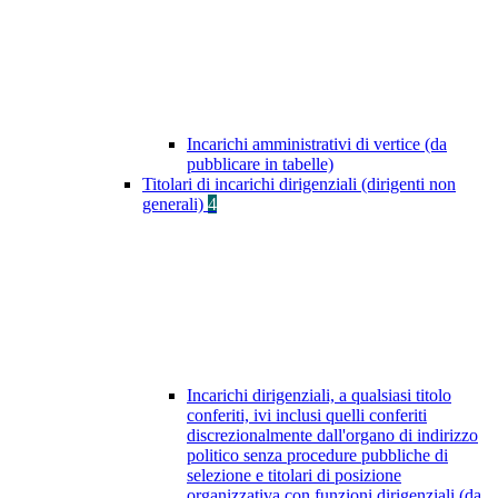
Incarichi amministrativi di vertice (da
pubblicare in tabelle)
Titolari di incarichi dirigenziali (dirigenti non
generali)
4
Incarichi dirigenziali, a qualsiasi titolo
conferiti, ivi inclusi quelli conferiti
discrezionalmente dall'organo di indirizzo
politico senza procedure pubbliche di
selezione e titolari di posizione
organizzativa con funzioni dirigenziali (da