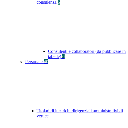
consulenza
6
Consulenti e collaboratori (da pubblicare in
tabelle)
6
Personale
40
Titolari di incarichi dirigenziali amministrativi di
vertice