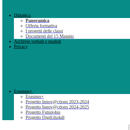
Didattica
Panoramica
Offerta formativa
I progetti delle classi
Documenti del 15 Maggio
Archivio verbali e moduli
Privacy
Erasmus+
Erasmus+
Progetto Innov@ctions 2023-2024
Progetto Innov@ctions 2024-2025
Progetto Future4us
Progetto DigiEdu4all