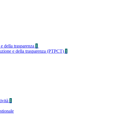
 e della trasparenza
1
rruzione e della trasparenza (PTPCT)
1
tività
1
stionale