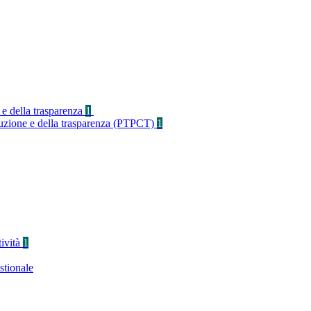
 e della trasparenza
1
rruzione e della trasparenza (PTPCT)
1
tività
1
stionale