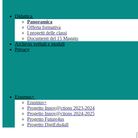
Didattica
Panoramica
Offerta formativa
I progetti delle classi
Documenti del 15 Maggio
Archivio verbali e moduli
Privacy
Erasmus+
Erasmus+
Progetto Innov@ctions 2023-2024
Progetto Innov@ctions 2024-2025
Progetto Future4us
Progetto DigiEdu4all