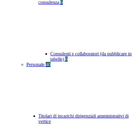
consulenza
6
Consulenti e collaboratori (da pubblicare in
tabelle)
6
Personale
40
Titolari di incarichi dirigenziali amministrativi di
vertice