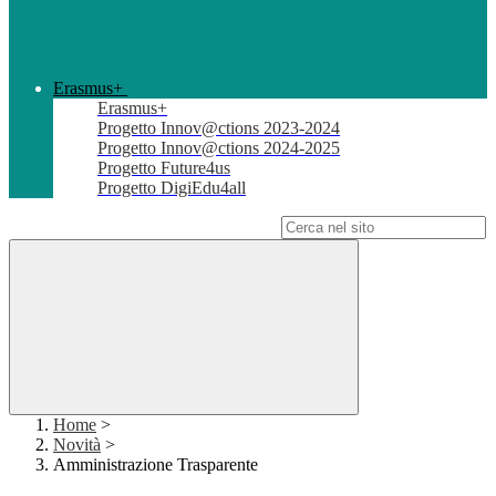
Erasmus+
Erasmus+
Progetto Innov@ctions 2023-2024
Progetto Innov@ctions 2024-2025
Progetto Future4us
Progetto DigiEdu4all
Campo di ricerca per le pagine del sito
Home
>
Novità
>
Amministrazione Trasparente