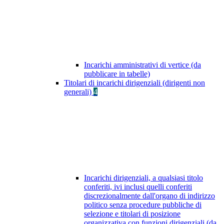
Incarichi amministrativi di vertice (da
pubblicare in tabelle)
Titolari di incarichi dirigenziali (dirigenti non
generali)
4
Incarichi dirigenziali, a qualsiasi titolo
conferiti, ivi inclusi quelli conferiti
discrezionalmente dall'organo di indirizzo
politico senza procedure pubbliche di
selezione e titolari di posizione
organizzativa con funzioni dirigenziali (da