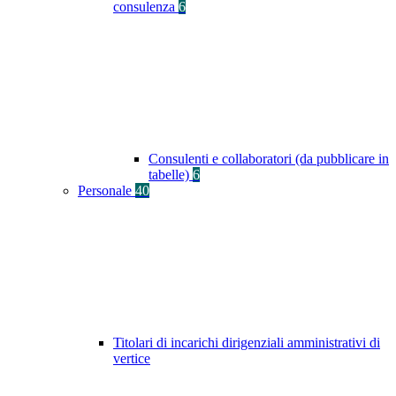
consulenza
6
Consulenti e collaboratori (da pubblicare in
tabelle)
6
Personale
40
Titolari di incarichi dirigenziali amministrativi di
vertice