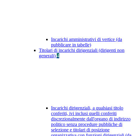
Incarichi amministrativi di vertice (da
pubblicare in tabelle)
Titolari di incarichi dirigenziali (dirigenti non
generali)
4
Incarichi dirigenziali, a qualsiasi titolo
conferiti, ivi inclusi quelli conferiti
discrezionalmente dall'organo di indirizzo
politico senza procedure pubbliche di
selezione e titolari di posizione
organizzativa con funzioni dirigenziali (da