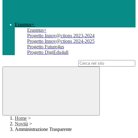
Erasmus+
Erasmus+
Progetto Innov@ctions 2023-2024
Progetto Innov@ctions 2024-2025
Progetto Future4us
Progetto DigiEdu4all
Campo di ricerca per le pagine del sito
Home
>
Novità
>
Amministrazione Trasparente