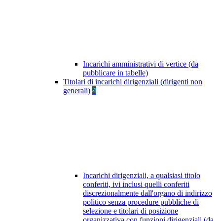
Incarichi amministrativi di vertice (da
pubblicare in tabelle)
Titolari di incarichi dirigenziali (dirigenti non
generali)
4
Incarichi dirigenziali, a qualsiasi titolo
conferiti, ivi inclusi quelli conferiti
discrezionalmente dall'organo di indirizzo
politico senza procedure pubbliche di
selezione e titolari di posizione
organizzativa con funzioni dirigenziali (da