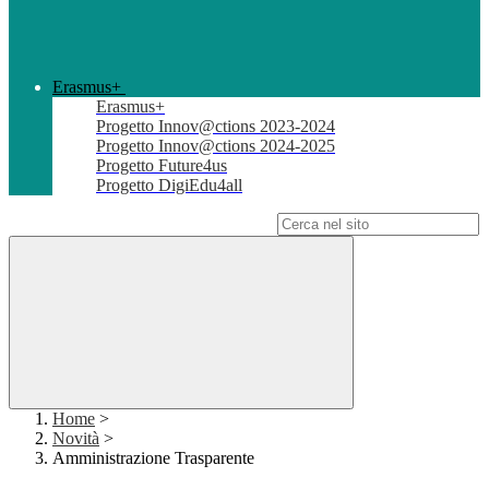
Erasmus+
Erasmus+
Progetto Innov@ctions 2023-2024
Progetto Innov@ctions 2024-2025
Progetto Future4us
Progetto DigiEdu4all
Campo di ricerca per le pagine del sito
Home
>
Novità
>
Amministrazione Trasparente